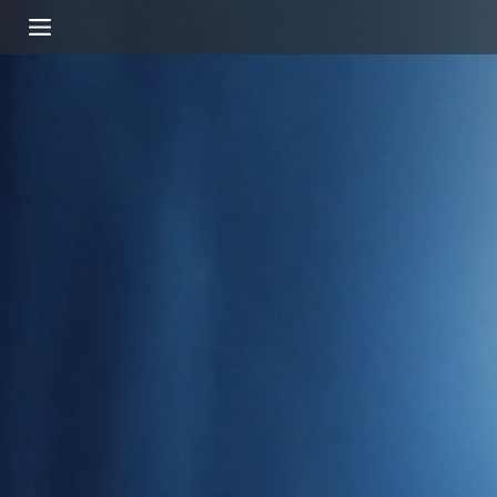
더
차
더
영
상
스
원
스
재
타
을
타
생
라
넘
라
이
어
이
트
선
트
4
세
대
M
M
O
R
P
G