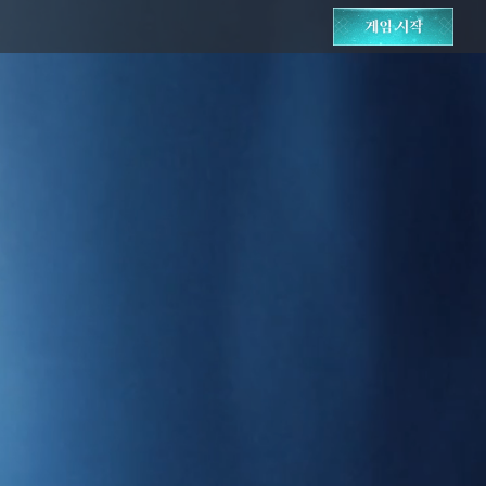
사
전
예
약